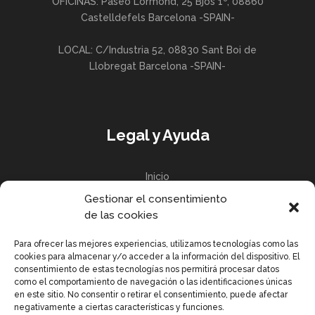
OFICINAS: Paseo Lormond, 25 Bjos 1º, 08860
Castelldefels Barcelona -SPAIN-
LOCAL: C/Industria 52, 08830 Sant Boi de
Llobregat Barcelona -SPAIN-
Legal y Ayuda
Inicio
Gestionar el consentimiento
Política de privacidad
de las cookies
Política de Cookies UE
Para ofrecer las mejores experiencias, utilizamos tecnologías como las
cookies para almacenar y/o acceder a la información del dispositivo. El
consentimiento de estas tecnologías nos permitirá procesar datos
como el comportamiento de navegación o las identificaciones únicas
en este sitio. No consentir o retirar el consentimiento, puede afectar
Enlaces Rápidos
negativamente a ciertas características y funciones.