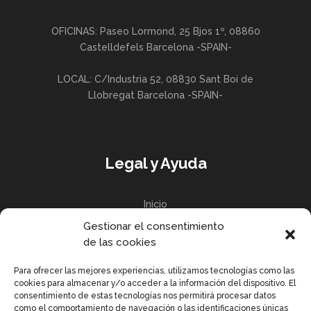
OFICINAS: Paseo Lormond, 25 Bjos 1º, 08860
Castelldefels Barcelona -SPAIN-
LOCAL: C/Industria 52, 08830 Sant Boi de
Llobregat Barcelona -SPAIN-
Legal y Ayuda
Inicio
Gestionar el consentimiento
Política de privacidad
de las cookies
Política de Cookies UE
Para ofrecer las mejores experiencias, utilizamos tecnologías como las
cookies para almacenar y/o acceder a la información del dispositivo. El
consentimiento de estas tecnologías nos permitirá procesar datos
como el comportamiento de navegación o las identificaciones únicas