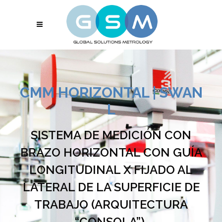
CMM HORIZONTAL | SWAN
L
SISTEMA DE MEDICIÓN CON
BRAZO HORIZONTAL CON GUÍA
LONGITUDINAL X FIJADO AL
LATERAL DE LA SUPERFICIE DE
TRABAJO (ARQUITECTURA
“CONSOLA”).