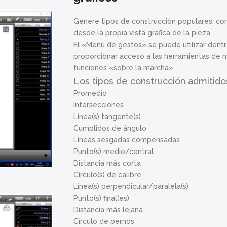
Genere tipos de construcción populares, com
desde la propia vista gráfica de la pieza.
El «Menú de gestos» se puede utilizar dentro
proporcionar acceso a las herramientas de m
funciones «sobre la marcha» .
Los tipos de construcción admitido
Promedio
Intersecciones
Línea(s) tangente(s)
Cumplidos de ángulo
Líneas sesgadas compensadas
Punto(s) medio/central
Distancia más corta
Círculo(s) de calibre
Línea(s) perpendicular/paralela(s)
Punto(s) final(es)
Distancia más lejana
Círculo de pernos