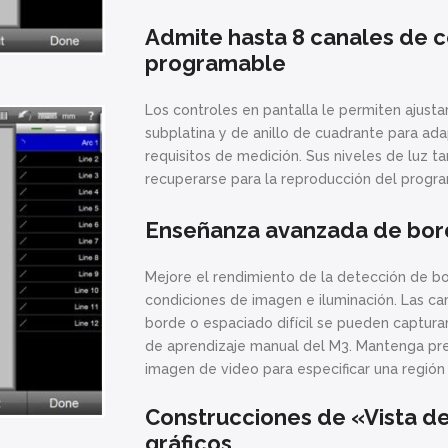
Admite hasta 8 canales de c
programable
Los controles en pantalla le permiten ajustar 
subplatina y de anillo de cuadrante para ad
requisitos de medición. Sus niveles de luz 
recuperarse para la reproducción del progr
Enseñanza avanzada de bo
Mejore el rendimiento de la detección de b
condiciones de imagen e iluminación. Las ca
borde o espaciado difícil se pueden capturar
de aprendizaje manual del M3. Mantenga pre
imagen de video para especificar una regió
Construcciones de «Vista d
gráficos