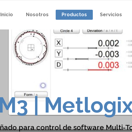
Inicio
Nosotros
Productos
Servicios
M3 | Metlogi
ñado para control de software Multi-T