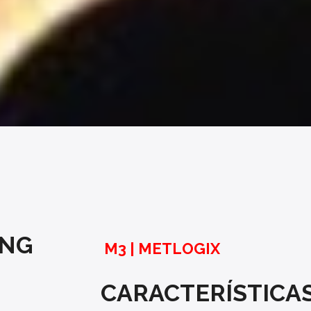
ING
M3 | METLOGIX
CARACTERÍSTICA