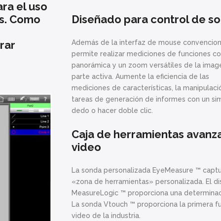
ra el uso
s. Como
Diseñado para control de s
rar
Además de la interfaz de mouse convenciona
permite realizar mediciones de funciones co
panorámica y un zoom versátiles de la imagen
parte activa. Aumente la eficiencia de las
mediciones de características, la manipulaci
tareas de generación de informes con un simp
dedo o hacer doble clic.
Caja de herramientas avan
video
La sonda personalizada EyeMeasure ™ captu
«zona de herramientas» personalizada. El di
MeasureLogic ™ proporciona una determinaci
La sonda Vtouch ™ proporciona la primera fu
video de la industria.