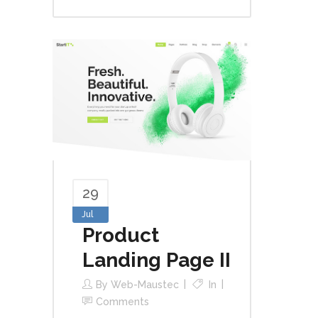
29
Jul
Product
Landing Page II
By
Web-Maustec
In
Comments