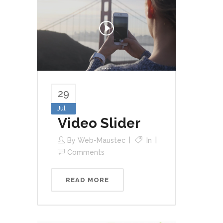
29
Jul
Video Slider
By
Web-Maustec
In
Comments
READ MORE