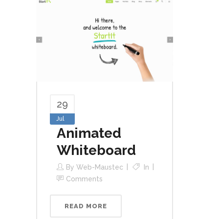
29
Jul
Animated
Whiteboard
By
Web-Maustec
In
Comments
READ MORE