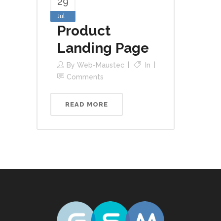
29
Jul
Product
Landing Page
By
Web-Maustec
In
Comments
READ MORE