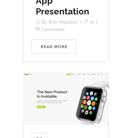
App
Presentation
By
Web-Maustec
In
Comments
READ MORE