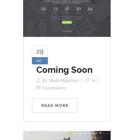
29
Jul
Coming Soon
By
Web-Maustec
In
Comments
READ MORE