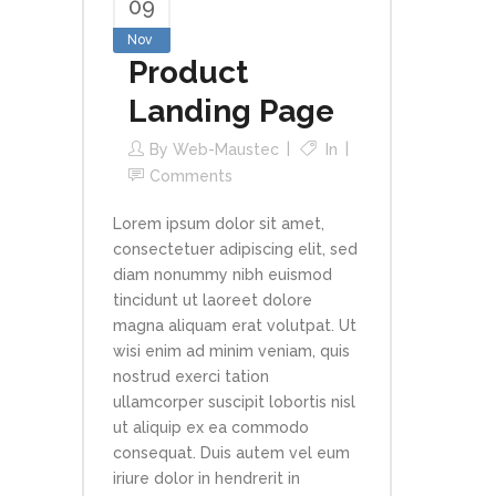
09
Nov
Product
Landing Page
By
Web-Maustec
In
Comments
Lorem ipsum dolor sit amet,
consectetuer adipiscing elit, sed
diam nonummy nibh euismod
tincidunt ut laoreet dolore
magna aliquam erat volutpat. Ut
wisi enim ad minim veniam, quis
nostrud exerci tation
ullamcorper suscipit lobortis nisl
ut aliquip ex ea commodo
consequat. Duis autem vel eum
iriure dolor in hendrerit in