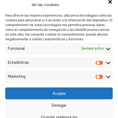
de las cookies
Política de Cookies UE
Para ofrecer las mejores experiencias, utilizamos tecnologías como las
cookies para almacenar y/o acceder a la información del dispositivo. El
consentimiento de estas tecnologías nos permitirá procesar datos
como el comportamiento de navegación o las identificaciones únicas
en este sitio. No consentir o retirar el consentimiento, puede afectar
Enlaces Rápidos
negativamente a ciertas características y funciones.
Funcional
Siempre activo
Contactar
Equipos GSM VISION
Estadísticas
Estadíst
Retrofit
Marketing
Marketi
Servicios
Aceptar
Denegar
Guardar preferencias