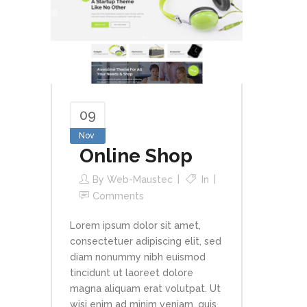
09
Nov
Online Shop
By
Web-Maustec
In
Comments
Lorem ipsum dolor sit amet,
consectetuer adipiscing elit, sed
diam nonummy nibh euismod
tincidunt ut laoreet dolore
magna aliquam erat volutpat. Ut
wisi enim ad minim veniam, quis