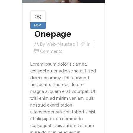
09
Nov
Onepage
By
Web-Maustec
In
Comments
Lorem ipsum dolor sit amet,
consectetuer adipiscing elit, sed
diam nonummy nibh euismod
tincidunt ut laoreet dolore
magna aliquam erat volutpat. Ut
wisi enim ad minim veniam, quis
nostrud exerci tation
ullamcorper suscipit lobortis nisl
ut aliquip ex ea commodo
consequat. Duis autem vel eum
iriure dolor in hendrerit in