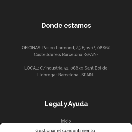
Donde estamos
OFICINAS: Paseo Lormond, 25 Bjos 1º, 08860
Castelldefels Barcelona -SPAIN-
LOCAL: C/Industria 52, 08830 Sant Boi de
Llobregat Barcelona -SPAIN-
Legal y Ayuda
Inicio
Gestionar el consentimiento
Política de privacidad