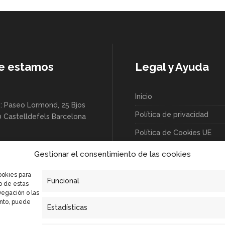
e estamos
Legal y Ayuda
Inicio
: Paseo Lormond, 25 Bjos
Política de privacidad
0 Castelldefels Barcelona
Política de Cookies UE
/Industria 52, 08830 Sant
Gestionar el consentimiento de las cookies
lobregat Barcelona -
ookies para
Funcional
o de estas
vegación o las
ento, puede
Estadísticas