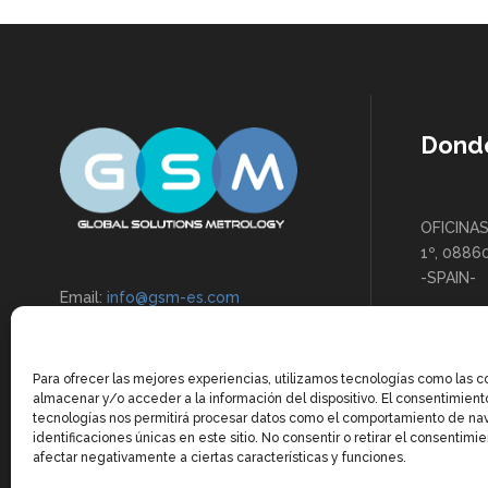
Dond
OFICINAS
1º, 0886
-SPAIN-
Email:
info@gsm-es.com
LOCAL: C
Teléfono:
+34 649 898 527
Boi de L
SPAIN-
Para ofrecer las mejores experiencias, utilizamos tecnologías como las c
almacenar y/o acceder a la información del dispositivo. El consentimient
tecnologías nos permitirá procesar datos como el comportamiento de na
identificaciones únicas en este sitio. No consentir o retirar el consentimi
afectar negativamente a ciertas características y funciones.