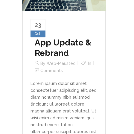
23
Oct
App Update &
Rebrand
By
Web-Maustec
In
Comments
Lorem ipsum dolor sit amet,
consectetuer adipiscing elit, sed
diam nonummy nibh euismod
tincidunt ut laoreet dolore
magna aliquam erat volutpat. Ut
wisi enim ad minim veniam, quis
nostrud exerci tation
ullamcorper suscipit lobortis nisl