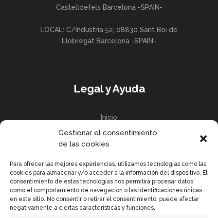
Castelldefels Barcelona -SPAIN-
LOCAL: C/Industria 52, 08830 Sant Boi de
Llobregat Barcelona -SPAIN-
Legal y Ayuda
Inicio
Gestionar el consentimiento
Política de privacidad
de las cookies
Política de Cookies UE
Para ofrecer las mejores experiencias, utilizamos tecnologías como las
cookies para almacenar y/o acceder a la información del dispositivo. El
consentimiento de estas tecnologías nos permitirá procesar datos
como el comportamiento de navegación o las identificaciones únicas
en este sitio. No consentir o retirar el consentimiento, puede afectar
Enlaces Rápidos
negativamente a ciertas características y funciones.