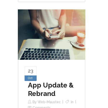
23
Oct
App Update &
Rebrand
By
Web-Maustec
In
Comments