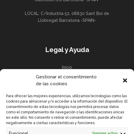
LOCAL: C/Industria 52, 08830 Sant Boi de
Llobregat Barcelona -SPAIN-
Legal y Ayuda
Inicio
Gestionar el consentimiento
Política de privacidad
de las cookies
Política de Cookies UE
Para ofrecer las mejores experiencias, utilizamos tecnologías como las
cookies para almacenar y/o acceder a la información del dispositivo. El
consentimiento de estas tecnologías nos permitirá procesar datos
como el comportamiento de navegación o las identificaciones únicas
en este sitio. No consentir o retirar el consentimiento, puede afectar
Enlaces Rápidos
negativamente a ciertas características y funciones.
Funcional
Siempre activo