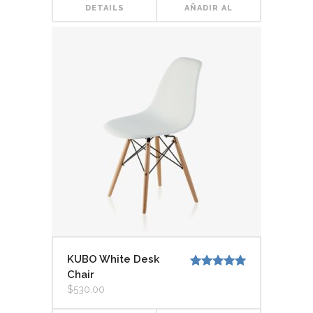
DETAILS
AÑADIR AL
CARRITO
KUBO White Desk
Chair
Valorado
con
5.00
de
$
530.00
5