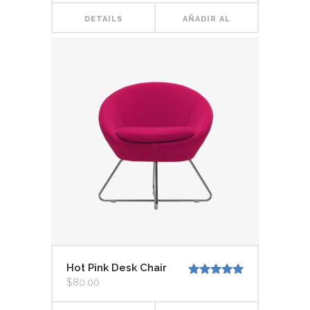
original
actual
era:
es:
DETAILS
AÑADIR AL
$230.00.
$180.00.
CARRITO
Hot Pink Desk Chair
$
80.00
Valorado
con
5.00
de
5