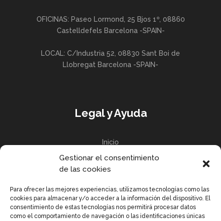
OFICINAS: Paseo Lormond, 25 Bjos 1º, 08860
Castelldefels Barcelona -SPAIN-
LOCAL: C/Industria 52, 08830 Sant Boi de
Llobregat Barcelona -SPAIN-
Legal y Ayuda
Inicio
Gestionar el consentimiento
Política de privacidad
de las cookies
Política de Cookies UE
Para ofrecer las mejores experiencias, utilizamos tecnologías como las
cookies para almacenar y/o acceder a la información del dispositivo. El
consentimiento de estas tecnologías nos permitirá procesar datos
como el comportamiento de navegación o las identificaciones únicas