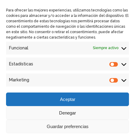
Política de Cookies UE
Para ofrecer las mejores experiencias, utilizamos tecnologías como las
cookies para almacenar y/o acceder a la información del dispositivo. El
consentimiento de estas tecnologías nos permitirá procesar datos
como el comportamiento de navegación o las identificaciones únicas
en este sitio. No consentir o retirar el consentimiento, puede afectar
Enlaces Rápidos
negativamente a ciertas características y funciones.
Funcional
Siempre activo
Contactar
Equipos GSM VISION
Estadísticas
Estadíst
Retrofit
Marketing
Marketi
Servicios
Aceptar
Denegar
Guardar preferencias
Copyright © GSM - Global Solutions Metrology |
Diseño: BSW -