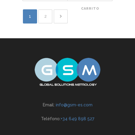
CARRITO
1
2
Email:
info@gsm-es.com
Teléfono:
+34 649 898 527