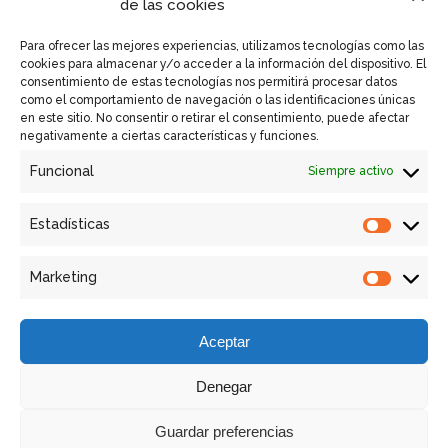
de las cookies
Política de Cookies UE
Para ofrecer las mejores experiencias, utilizamos tecnologías como las
cookies para almacenar y/o acceder a la información del dispositivo. El
consentimiento de estas tecnologías nos permitirá procesar datos
como el comportamiento de navegación o las identificaciones únicas
en este sitio. No consentir o retirar el consentimiento, puede afectar
Enlaces Rápidos
negativamente a ciertas características y funciones.
Funcional
Siempre activo
Contactar
Equipos GSM VISION
Estadísticas
Estadíst
Retrofit
Marketing
Marketi
Servicios
Aceptar
Denegar
Guardar preferencias
Copyright © GSM - Global Solutions Metrology |
Diseño: BSW -