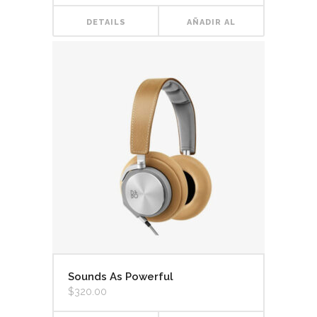
original
actual
era:
es:
DETAILS
AÑADIR AL
$315.00.
$150.00.
CARRITO
Sounds As Powerful
$
320.00