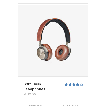
CARRITO
Extra Bass
Headphones
Valorado
con
4.00
$
280.00
de 5