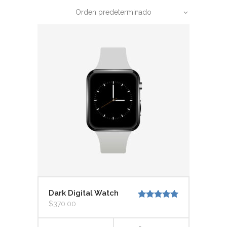
Orden predeterminado
Dark Digital Watch
$
370.00
Valorado
con
5.00
de
5