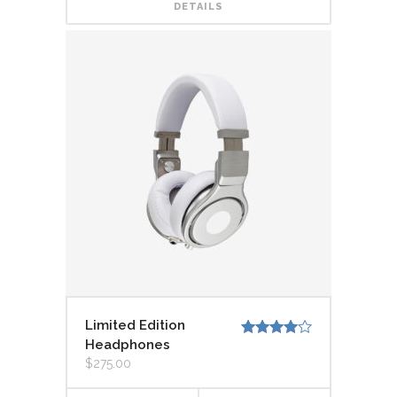
DETAILS
Limited Edition
Headphones
Valorado
con
4.00
$
275.00
de 5