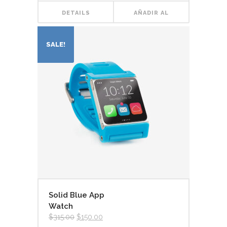
DETAILS
AÑADIR AL
CARRITO
SALE!
Solid Blue App
Watch
El
El
$
315.00
$
150.00
precio
precio