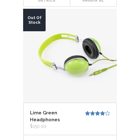
DETAILS
AÑADIR AL
CARRITO
Out Of
Stock
Lime Green
Headphones
Valorado
con
4.00
$
150.00
de 5