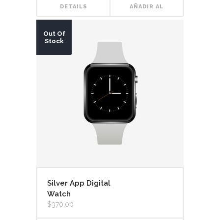
DETAILS
AÑADIR AL
CARRITO
Out Of
Stock
Silver App Digital
Watch
$
370.00