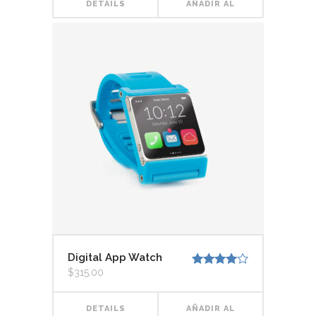
DETAILS
AÑADIR AL
CARRITO
Digital App Watch
$
315.00
Valorado
con
4.00
de 5
DETAILS
AÑADIR AL