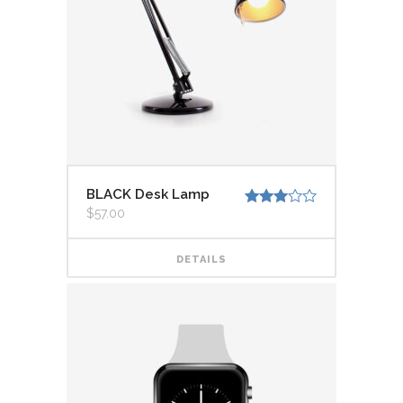
BLACK Desk Lamp
$
57.00
Valorado
con
3.00
de
5
DETAILS