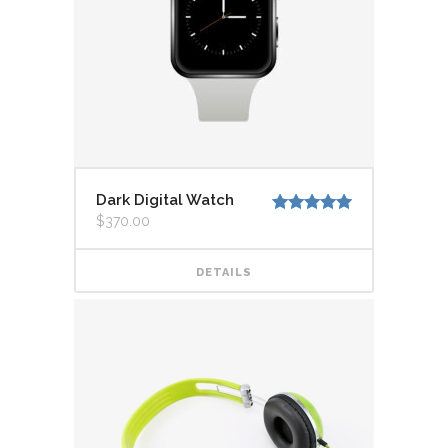
Dark Digital Watch
$
370.00
Valorado
con
5.00
de
5
DETAILS