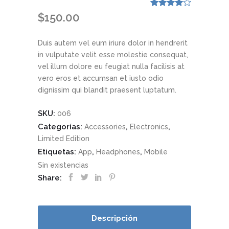
Valorado
1
$
150.00
con
4.00
de 5 en
base a
Duis autem vel eum iriure dolor in hendrerit
valoración
de un
in vulputate velit esse molestie consequat,
cliente
vel illum dolore eu feugiat nulla facilisis at
vero eros et accumsan et iusto odio
dignissim qui blandit praesent luptatum.
SKU:
006
Categorías:
,
,
Accessories
Electronics
Limited Edition
Etiquetas:
,
,
App
Headphones
Mobile
Sin existencias
Share:
Descripción