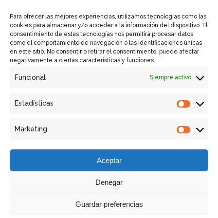
Política de Cookies UE
Para ofrecer las mejores experiencias, utilizamos tecnologías como las
cookies para almacenar y/o acceder a la información del dispositivo. El
consentimiento de estas tecnologías nos permitirá procesar datos
como el comportamiento de navegación o las identificaciones únicas
en este sitio. No consentir o retirar el consentimiento, puede afectar
Enlaces Rápidos
negativamente a ciertas características y funciones.
Funcional
Siempre activo
Contactar
Equipos GSM VISION
Estadísticas
Estadíst
Retrofit
Marketing
Marketi
Servicios
Aceptar
Denegar
Guardar preferencias
Copyright © GSM - Global Solutions Metrology |
Diseño: BSW -