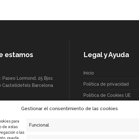
e estamos
Legal y Ayuda
Inicio
: Paseo Lormond, 25 Bjos
Política de privacidad
0 Castelldefels Barcelona
Política de Cookies UE
/Industria 52, 08830 Sant
Gestionar el consentimiento de las cookies
lobregat Barcelona -
ookies para
Funcional
o de estas
vegación o las
ento, puede