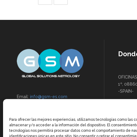
Dond
OFICINAS
1º, 0886
-SPAIN-
Email:
info@gsm-es.com
LOCAL: C
Teléfono:
+34 649 898 527
Boi de L
SPAIN-
Para ofrecer las mejores experiencias, utilizamos tecnologías como las c
almacenar y/o acceder a la información del dispositivo. El consentimient
tecnologías nos permitirá procesar datos como el comportamiento de na
identificaciones únicas en este sitio. No consentir o retirar el consentimi