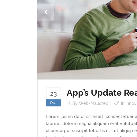
App’s Update Re
23
Oct
By
Web-Maustec
In
Innov
Lorem ipsum dolor sit amet, consectetuer a
laoreet dolore magna aliquam erat volutpat.
ullamcorper suscipit lobortis nisl ut aliqui