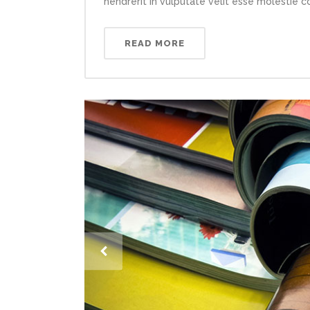
hendrerit in vulputate velit esse molestie con
READ MORE