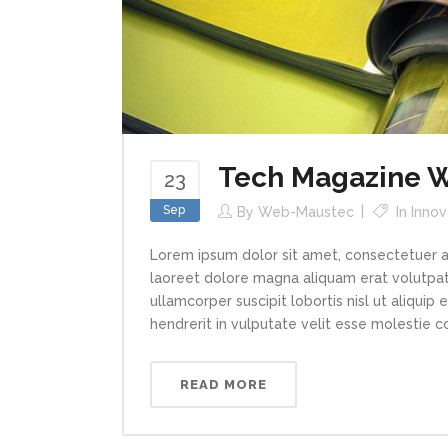
Tech Magazine Wr
23
Sep
By
Web-Maustec
In
Innov
Lorem ipsum dolor sit amet, consectetuer a
laoreet dolore magna aliquam erat volutpat.
ullamcorper suscipit lobortis nisl ut aliqui
hendrerit in vulputate velit esse molestie con
READ MORE