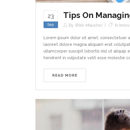
Tips On Managin
23
Sep
By
Web-Maustec
In
Innov
Lorem ipsum dolor sit amet, consectetuer a
laoreet dolore magna aliquam erat volutpat.
ullamcorper suscipit lobortis nisl ut aliqui
hendrerit in vulputate velit esse molestie con
READ MORE