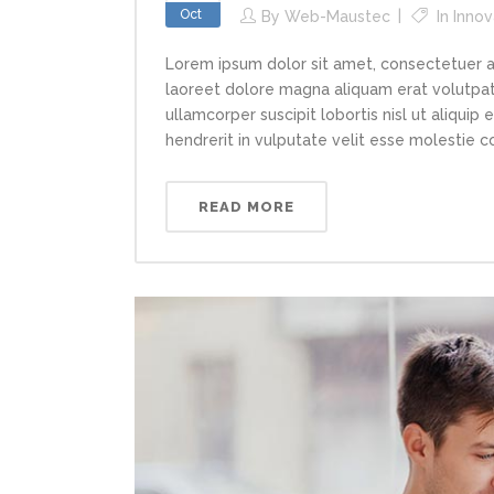
Oct
By
Web-Maustec
In
Innov
Lorem ipsum dolor sit amet, consectetuer a
laoreet dolore magna aliquam erat volutpat.
ullamcorper suscipit lobortis nisl ut aliqui
hendrerit in vulputate velit esse molestie con
READ MORE