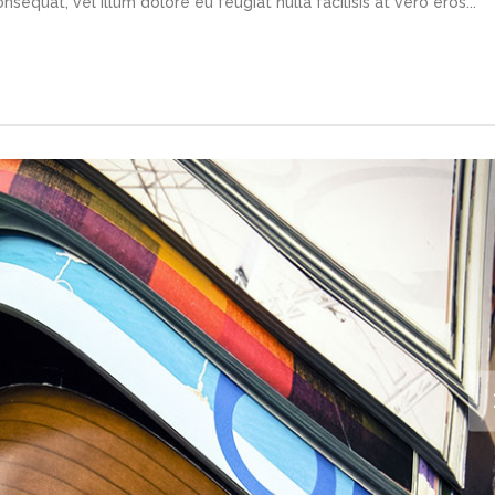
sequat, vel illum dolore eu feugiat nulla facilisis at vero eros...