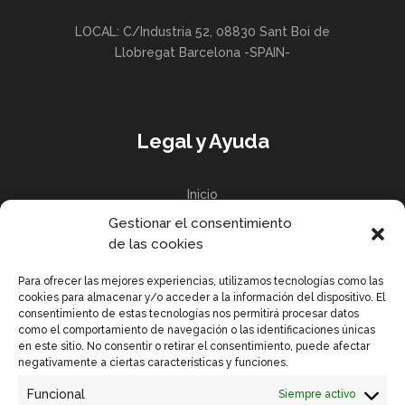
LOCAL: C/Industria 52, 08830 Sant Boi de
Llobregat Barcelona -SPAIN-
Legal y Ayuda
Inicio
Gestionar el consentimiento
Política de privacidad
de las cookies
Política de Cookies UE
Para ofrecer las mejores experiencias, utilizamos tecnologías como las
cookies para almacenar y/o acceder a la información del dispositivo. El
consentimiento de estas tecnologías nos permitirá procesar datos
como el comportamiento de navegación o las identificaciones únicas
en este sitio. No consentir o retirar el consentimiento, puede afectar
Enlaces Rápidos
negativamente a ciertas características y funciones.
Funcional
Siempre activo