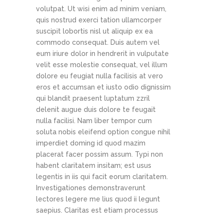
volutpat. Ut wisi enim ad minim veniam,
quis nostrud exerci tation ullamcorper
suscipit lobortis nisl ut aliquip ex ea
commodo consequat. Duis autem vel
eum iriure dolor in hendrerit in vulputate
velit esse molestie consequat, vel illum
dolore eu feugiat nulla facilisis at vero
eros et accumsan et iusto odio dignissim
qui blandit praesent luptatum zzril
delenit augue duis dolore te feugait
nulla facilisi. Nam liber tempor cum
soluta nobis eleifend option congue nihil
imperdiet doming id quod mazim
placerat facer possim assum. Typi non
habent claritatem insitam; est usus
legentis in iis qui facit eorum claritatem.
Investigationes demonstraverunt
lectores legere me lius quod ii legunt
saepius. Claritas est etiam processus