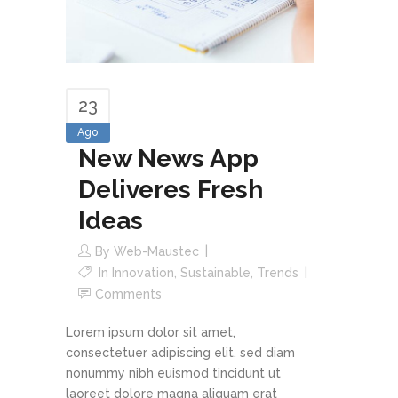
23
Ago
New News App
Deliveres Fresh
Ideas
By
Web-Maustec
In
Innovation
,
Sustainable
,
Trends
Comments
Lorem ipsum dolor sit amet,
consectetuer adipiscing elit, sed diam
nonummy nibh euismod tincidunt ut
laoreet dolore magna aliquam erat