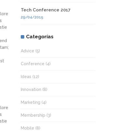
Tech Conference 2017
olore
29/04/2015
s
stie
Categorías
fend
itam;
Advice
(5)
st
Conference
(4)
Ideas
(12)
Innovation
(8)
Marketing
(4)
olore
s
Membership
(3)
stie
Mobile
(8)