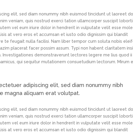
scing elit, sed diam nonummy nibh euismod tincidunt ut laoreet d
im veniam, quis nostrud exerci tation ullamcorper suscipit loborti
tem vel eum iriure dolor in hendrerit in vulputate velit esse mole
lisis at vero eros et accumsan et iusto odio dignissim qui blandit
e te feugait nulla facilisi. Nam liber tempor cum soluta nobis elei
azim placerat facer possim assum. Typi non habent claritatem ins
em. Investigationes demonstraverunt lectores legere me lius quod ii
ynamicus, qui sequitur mutationem consuetudium lectorum. Mirum e
ectetuer adipiscing elit, sed diam nonummy nibh
re magna aliquam erat volutpat.
scing elit, sed diam nonummy nibh euismod tincidunt ut laoreet d
im veniam, quis nostrud exerci tation ullamcorper suscipit loborti
tem vel eum iriure dolor in hendrerit in vulputate velit esse mole
lisis at vero eros et accumsan et iusto odio dignissim qui blandit