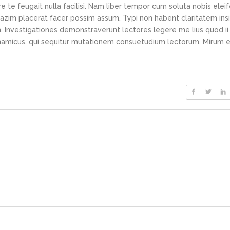
e te feugait nulla facilisi. Nam liber tempor cum soluta nobis elei
azim placerat facer possim assum. Typi non habent claritatem ins
em. Investigationes demonstraverunt lectores legere me lius quod ii
ynamicus, qui sequitur mutationem consuetudium lectorum. Mirum e