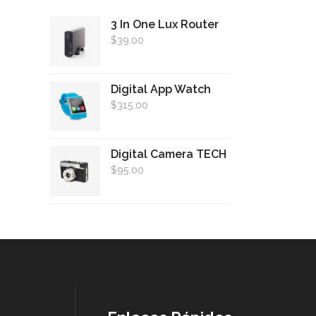
3 In One Lux Router
$
39.00
Digital App Watch
$
315.00
Digital Camera TECH
$
95.00