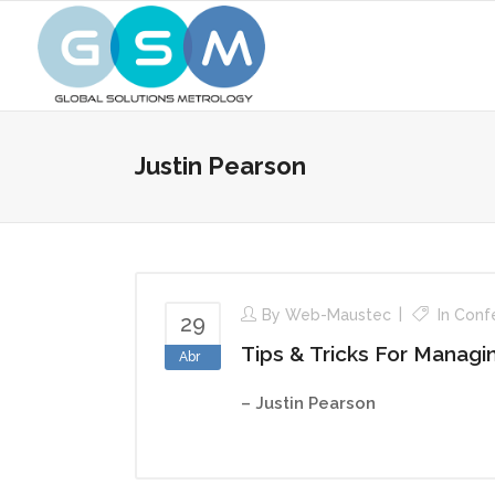
Justin Pearson
By
Web-Maustec
In
Conf
29
Tips & Tricks For Manag
Abr
– Justin Pearson