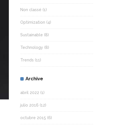
Non classé
(1)
Optimization
(4)
Sustainable
(8)
Technology
(8)
Trends
(11)
Archive
abril 2022
(1)
julio 2016
(12)
octubre 2015
(6)