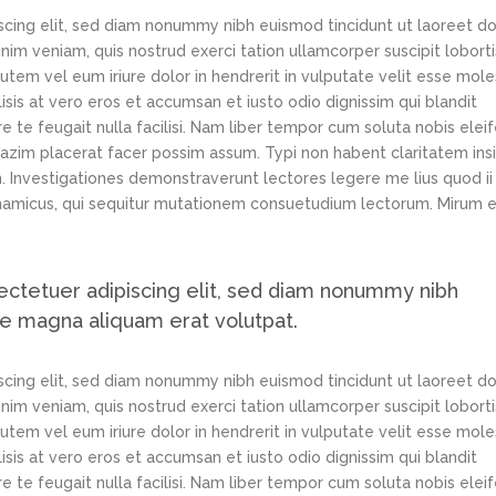
scing elit, sed diam nonummy nibh euismod tincidunt ut laoreet d
im veniam, quis nostrud exerci tation ullamcorper suscipit loborti
tem vel eum iriure dolor in hendrerit in vulputate velit esse mole
lisis at vero eros et accumsan et iusto odio dignissim qui blandit
e te feugait nulla facilisi. Nam liber tempor cum soluta nobis elei
azim placerat facer possim assum. Typi non habent claritatem ins
em. Investigationes demonstraverunt lectores legere me lius quod ii
ynamicus, qui sequitur mutationem consuetudium lectorum. Mirum e
ectetuer adipiscing elit, sed diam nonummy nibh
re magna aliquam erat volutpat.
scing elit, sed diam nonummy nibh euismod tincidunt ut laoreet d
im veniam, quis nostrud exerci tation ullamcorper suscipit loborti
tem vel eum iriure dolor in hendrerit in vulputate velit esse mole
lisis at vero eros et accumsan et iusto odio dignissim qui blandit
e te feugait nulla facilisi. Nam liber tempor cum soluta nobis elei