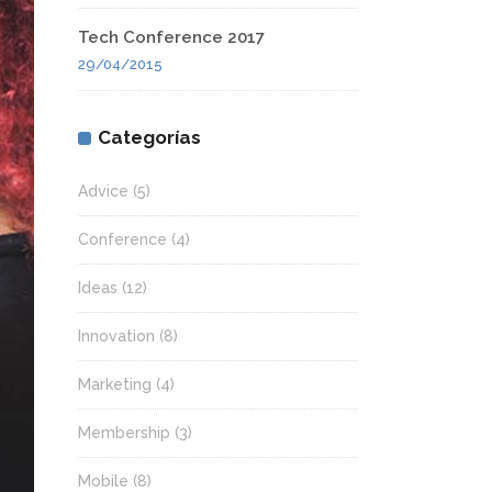
Tech Conference 2017
29/04/2015
Categorías
Advice
(5)
Conference
(4)
Ideas
(12)
Innovation
(8)
Marketing
(4)
Membership
(3)
Mobile
(8)