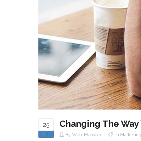
Changing The Way 
25
Jul
By
Web-Maustec
In
Marketin