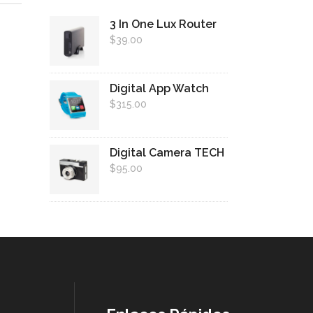
3 In One Lux Router
$
39.00
Digital App Watch
$
315.00
Digital Camera TECH
$
95.00