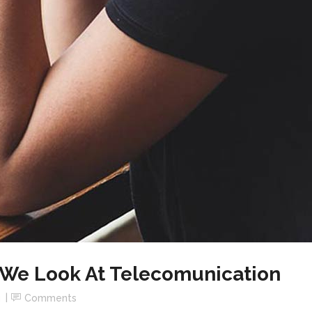
We Look At Telecomunication
g
Comments