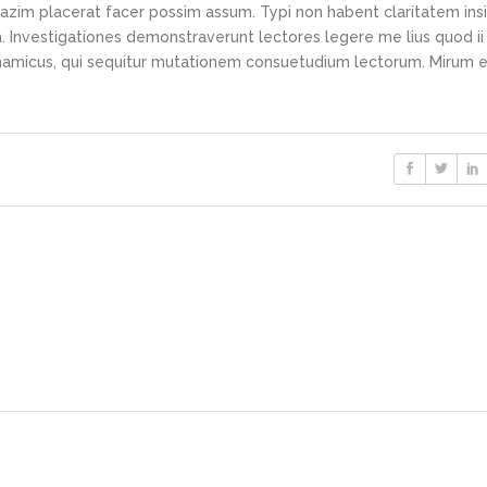
azim placerat facer possim assum. Typi non habent claritatem ins
em. Investigationes demonstraverunt lectores legere me lius quod ii
ynamicus, qui sequitur mutationem consuetudium lectorum. Mirum e