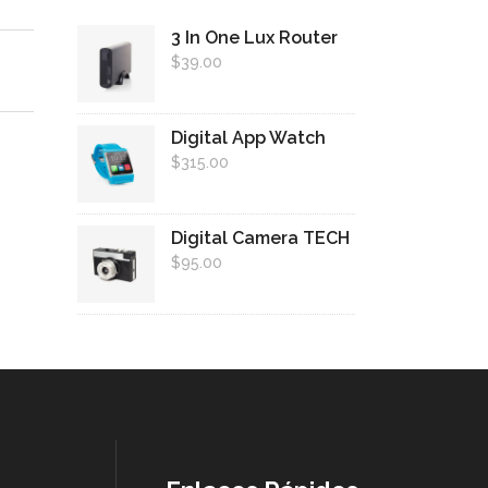
3 In One Lux Router
$
39.00
Digital App Watch
$
315.00
Digital Camera TECH
$
95.00