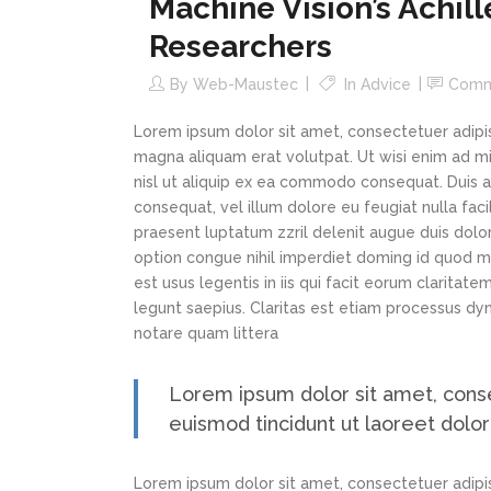
Machine Vision’s Achil
Researchers
By
Web-Maustec
In
Advice
Comm
Lorem ipsum dolor sit amet, consectetuer adipi
magna aliquam erat volutpat. Ut wisi enim ad min
nisl ut aliquip ex ea commodo consequat. Duis au
consequat, vel illum dolore eu feugiat nulla faci
praesent luptatum zzril delenit augue duis dolor
option congue nihil imperdiet doming id quod m
est usus legentis in iis qui facit eorum claritat
legunt saepius. Claritas est etiam processus d
notare quam littera
Lorem ipsum dolor sit amet, cons
euismod tincidunt ut laoreet dolo
Lorem ipsum dolor sit amet, consectetuer adipi