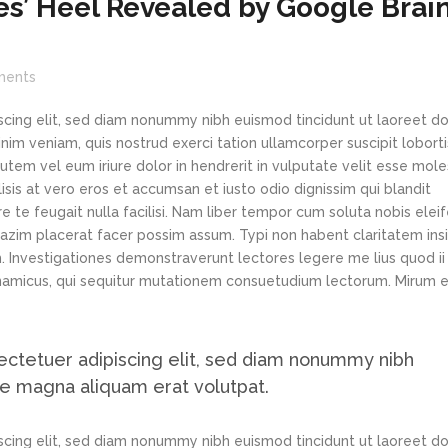
les’ Heel Revealed by Google Brai
ents
scing elit, sed diam nonummy nibh euismod tincidunt ut laoreet d
im veniam, quis nostrud exerci tation ullamcorper suscipit loborti
tem vel eum iriure dolor in hendrerit in vulputate velit esse mole
lisis at vero eros et accumsan et iusto odio dignissim qui blandit
e te feugait nulla facilisi. Nam liber tempor cum soluta nobis elei
azim placerat facer possim assum. Typi non habent claritatem ins
em. Investigationes demonstraverunt lectores legere me lius quod ii
ynamicus, qui sequitur mutationem consuetudium lectorum. Mirum e
ectetuer adipiscing elit, sed diam nonummy nibh
re magna aliquam erat volutpat.
scing elit, sed diam nonummy nibh euismod tincidunt ut laoreet d