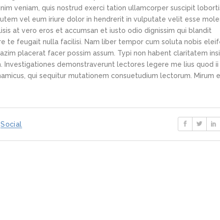
im veniam, quis nostrud exerci tation ullamcorper suscipit loborti
tem vel eum iriure dolor in hendrerit in vulputate velit esse mole
lisis at vero eros et accumsan et iusto odio dignissim qui blandit
e te feugait nulla facilisi. Nam liber tempor cum soluta nobis elei
azim placerat facer possim assum. Typi non habent claritatem ins
em. Investigationes demonstraverunt lectores legere me lius quod ii
ynamicus, qui sequitur mutationem consuetudium lectorum. Mirum e
Social