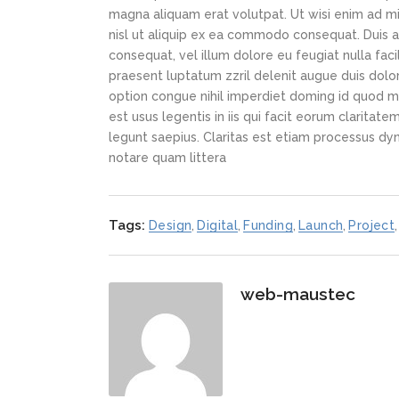
magna aliquam erat volutpat. Ut wisi enim ad min
nisl ut aliquip ex ea commodo consequat. Duis au
consequat, vel illum dolore eu feugiat nulla faci
praesent luptatum zzril delenit augue duis dolor
option congue nihil imperdiet doming id quod m
est usus legentis in iis qui facit eorum claritat
legunt saepius. Claritas est etiam processus d
notare quam littera
Tags:
Design
,
Digital
,
Funding
,
Launch
,
Project
,
web-maustec