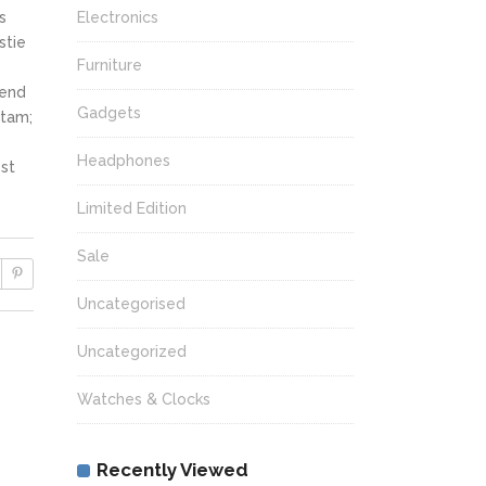
s
Electronics
stie
Furniture
fend
Gadgets
itam;
Headphones
st
Limited Edition
Sale
Uncategorised
Uncategorized
Watches & Clocks
Recently Viewed