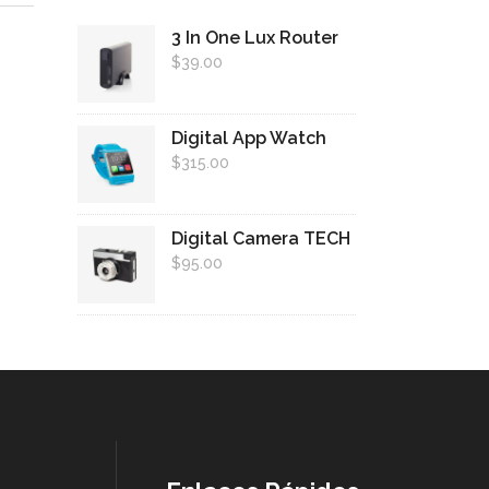
3 In One Lux Router
$
39.00
Digital App Watch
$
315.00
Digital Camera TECH
$
95.00