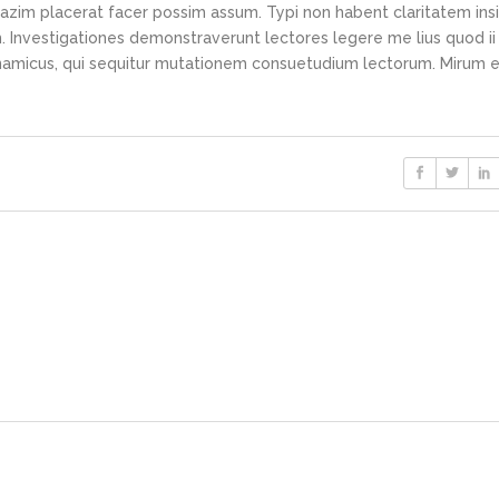
azim placerat facer possim assum. Typi non habent claritatem ins
em. Investigationes demonstraverunt lectores legere me lius quod ii
ynamicus, qui sequitur mutationem consuetudium lectorum. Mirum e