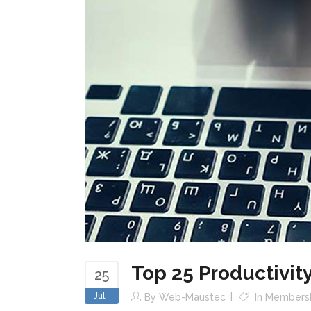
Top 25 Productivit
25
Jul
By
Web-Maustec
In
Members