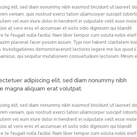
scing elit, sed diam nonummy nibh euismod tincidunt ut laoreet d
im veniam, quis nostrud exerci tation ullamcorper suscipit loborti
tem vel eum iriure dolor in hendrerit in vulputate velit esse mole
lisis at vero eros et accumsan et iusto odio dignissim qui blandit
e te feugait nulla facilisi. Nam liber tempor cum soluta nobis elei
azim placerat facer possim assum. Typi non habent claritatem ins
em. Investigationes demonstraverunt lectores legere me lius quod ii
ynamicus, qui sequitur mutationem consuetudium lectorum. Mirum e
ectetuer adipiscing elit, sed diam nonummy nibh
re magna aliquam erat volutpat.
scing elit, sed diam nonummy nibh euismod tincidunt ut laoreet d
im veniam, quis nostrud exerci tation ullamcorper suscipit loborti
tem vel eum iriure dolor in hendrerit in vulputate velit esse mole
lisis at vero eros et accumsan et iusto odio dignissim qui blandit
e te feugait nulla facilisi. Nam liber tempor cum soluta nobis elei