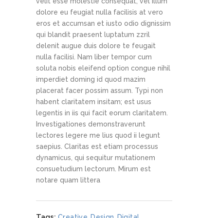
velit esse molestie consequat, vel illum
dolore eu feugiat nulla facilisis at vero
eros et accumsan et iusto odio dignissim
qui blandit praesent luptatum zzril
delenit augue duis dolore te feugait
nulla facilisi. Nam liber tempor cum
soluta nobis eleifend option congue nihil
imperdiet doming id quod mazim
placerat facer possim assum. Typi non
habent claritatem insitam; est usus
legentis in iis qui facit eorum claritatem.
Investigationes demonstraverunt
lectores legere me lius quod ii legunt
saepius. Claritas est etiam processus
dynamicus, qui sequitur mutationem
consuetudium lectorum. Mirum est
notare quam littera
Tags:
Creative
,
Design
,
Digital