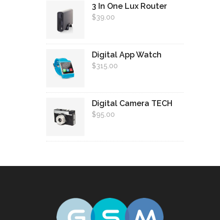
3 In One Lux Router
$
39.00
Digital App Watch
$
315.00
Digital Camera TECH
$
95.00