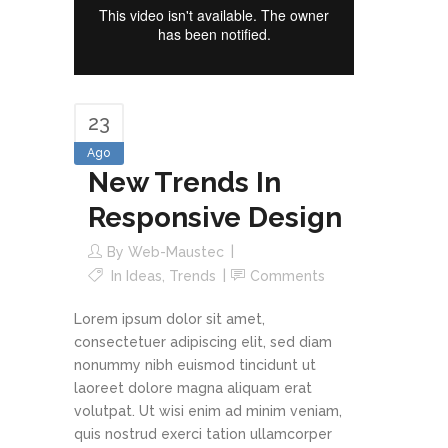
23
Ago
New Trends In
Responsive Design
By
Web-Maustec
In
Ideas
,
Trends
Comments
Lorem ipsum dolor sit amet,
consectetuer adipiscing elit, sed diam
nonummy nibh euismod tincidunt ut
laoreet dolore magna aliquam erat
volutpat. Ut wisi enim ad minim veniam,
quis nostrud exerci tation ullamcorper