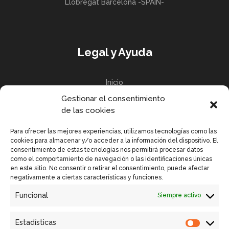
Llobregat Barcelona -SPAIN-
Legal y Ayuda
Inicio
Gestionar el consentimiento
Política de privacidad
de las cookies
Política de Cookies UE
Para ofrecer las mejores experiencias, utilizamos tecnologías como las
cookies para almacenar y/o acceder a la información del dispositivo. El
consentimiento de estas tecnologías nos permitirá procesar datos
como el comportamiento de navegación o las identificaciones únicas
en este sitio. No consentir o retirar el consentimiento, puede afectar
Enlaces Rápidos
negativamente a ciertas características y funciones.
Funcional
Siempre activo
Contactar
Equipos GSM VISION
Estadísticas