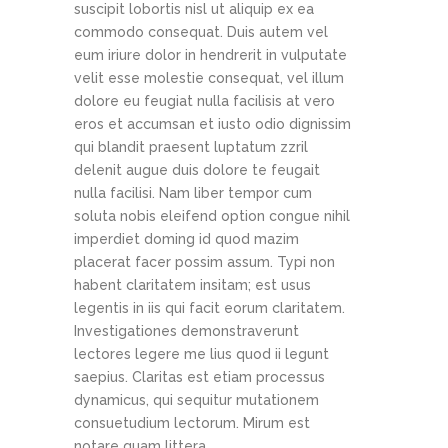
suscipit lobortis nisl ut aliquip ex ea
commodo consequat. Duis autem vel
eum iriure dolor in hendrerit in vulputate
velit esse molestie consequat, vel illum
dolore eu feugiat nulla facilisis at vero
eros et accumsan et iusto odio dignissim
qui blandit praesent luptatum zzril
delenit augue duis dolore te feugait
nulla facilisi. Nam liber tempor cum
soluta nobis eleifend option congue nihil
imperdiet doming id quod mazim
placerat facer possim assum. Typi non
habent claritatem insitam; est usus
legentis in iis qui facit eorum claritatem.
Investigationes demonstraverunt
lectores legere me lius quod ii legunt
saepius. Claritas est etiam processus
dynamicus, qui sequitur mutationem
consuetudium lectorum. Mirum est
notare quam littera